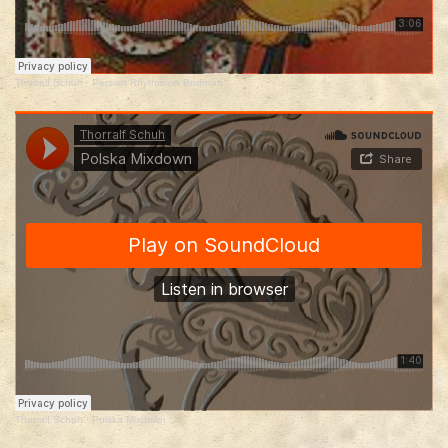
Thorralf Schuh
·
Persian Rhythm on Bodhrán
Thorralf Schuh
·
Polska Mixdown