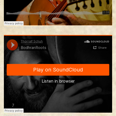
Thorralf Schuh
·
Hailey Bailey and Ben
Thorralf Schuh
·
BodhranRoots