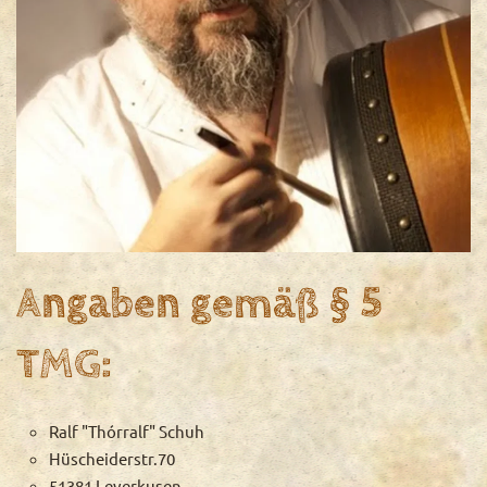
Angaben gemäß § 5
TMG:
Ralf "Thórralf" Schuh
Hüscheiderstr.70
51381 Leverkusen