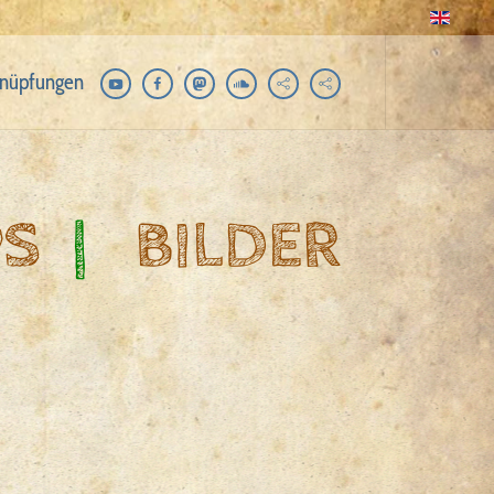
nüpfungen
PS
|
BILDER