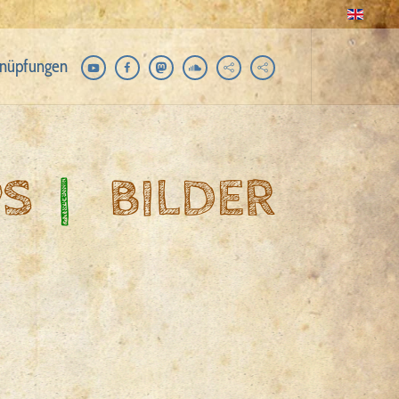
nüpfungen
PS
|
BILDER