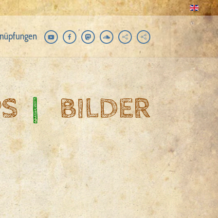
nüpfungen
PS
|
BILDER