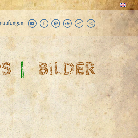
nüpfungen
PS
|
BILDER